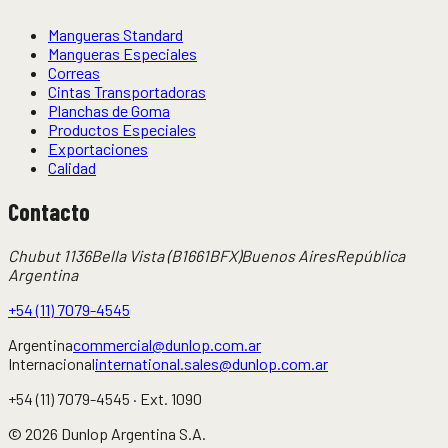
Mangueras Standard
Mangueras Especiales
Correas
Cintas Transportadoras
Planchas de Goma
Productos Especiales
Exportaciones
Calidad
Contacto
Chubut 1136
Bella Vista (B1661BFX)
Buenos Aires
República
Argentina
+54 (11) 7079-4545
Argentina
commercial@dunlop.com.ar
Internacional
international.sales@dunlop.com.ar
+54 (11) 7079-4545
· Ext.
1090
©
2026
Dunlop Argentina S.A.