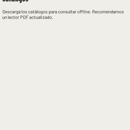
Descargá los catálogos para consultar offline. Recomendamos
un lector PDF actualizado.
Guía de descripción y uso de mangueras
4,4 MB
Mangueras industriales
648 KB
Correas industriales
16 MB